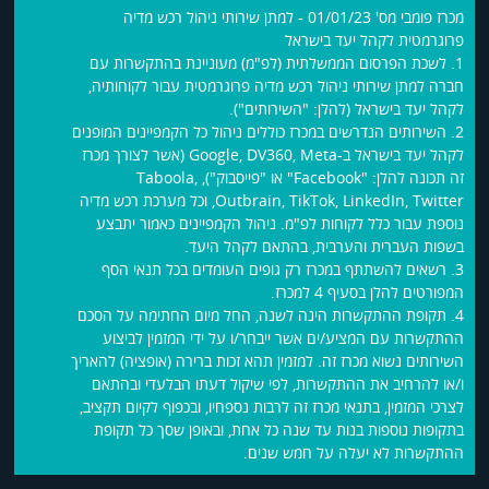
מכרז פומבי מס' 01/01/23 - למתן שירותי ניהול רכש מדיה
פרוגרמטית לקהל יעד בישראל
1. לשכת הפרסום הממשלתית (לפ"מ) מעוניינת בהתקשרות עם
חברה למתן שירותי ניהול רכש מדיה פרוגרמטית עבור לקוחותיה,
לקהל יעד בישראל (להלן: "השירותים").
2. השירותים הנדרשים במכרז כוללים ניהול כל הקמפיינים המופנים
לקהל יעד בישראל ב-Google, DV360, Meta (אשר לצורך מכרז
זה תכונה להלן: "Facebook" או "פייסבוק"), Taboola,
Outbrain, TikTok, LinkedIn, Twitter, וכל מערכת רכש מדיה
נוספת עבור כלל לקוחות לפ"מ. ניהול הקמפיינים כאמור יתבצע
בשפות העברית והערבית, בהתאם לקהל היעד.
3. רשאים להשתתף במכרז רק גופים העומדים בכל תנאי הסף
המפורטים להלן בסעיף 4 למכרז.
4. תקופת ההתקשרות הינה לשנה, החל מיום החתימה על הסכם
ההתקשרות עם המציע/ים אשר ייבחר/ו על ידי המזמין לביצוע
השירותים נשוא מכרז זה. למזמין תהא זכות ברירה (אופציה) להאריך
ו/או להרחיב את ההתקשרות, לפי שיקול דעתו הבלעדי ובהתאם
לצרכי המזמין, בתנאי מכרז זה לרבות נספחיו, ובכפוף לקיום תקציב,
בתקופות נוספות בנות עד שנה כל אחת, ובאופן שסך כל תקופת
ההתקשרות לא יעלה על חמש שנים.