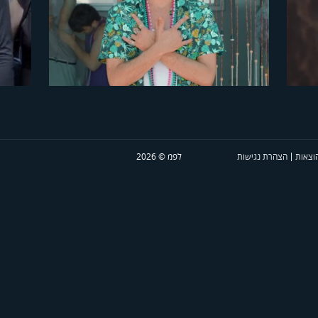
משרד העלייה והקליטה
משרד הע
Come study with us
הטבות 
הוצאות
הצהרת נגישות
לפמ © 2026