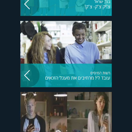
בנק ישראל
צ'יק צ'ק- צ'ק!
רשות המיסים
עובד לי! מרחיבים את מעגל הזכאים