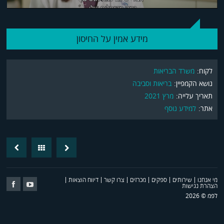
מידע אמין על החיסון
לקוח:
משרד הבריאות
נושא הקמפיין:
בריאות וסביבה
תאריך עלייה:
מרץ 2021
אתר:
למידע נוסף
revious
Back
Next
post
Post
מי אנחנו
שירותים
ספקים
מכרזים
צרו קשר
דיווח הוצאות
Follow
Follow
הצהרת נגישות
Us
Us
לפמ © 2026
on
on
cebook
youtube