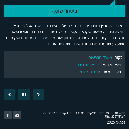
ביטחון שוטף
במקביל לקמפיין החיסונים נגד נגיף הפוליו, משרד הבריאות העלה קמפיין
בנושא היגיינה אישית שקרא להקפיד על שטיפת ידיים כהגנה מפוליו ושאר
מחלות מדבקות, תחת הסיסמה: "ביטחון שוטף". במסגרת הפרסום הופק סרט
משעשע שהעביר את מסר חשיבות שטיפת הידיים.
לקוח:
משרד הבריאות
נושא הקמפיין:
בריאות וסביבה
תאריך עלייה:
אוגוסט 2013
revious
Back
Next
post
Post
מי אנחנו
שירותים
ספקים
מכרזים
צרו קשר
דיווח הוצאות
Follow
Follow
הצהרת נגישות
Us
Us
לפמ © 2026
on
on