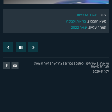
לקוח:
משרד הבריאות
נושא הקמפיין:
בריאות וסביבה
תאריך עלייה:
ינואר 2022
revious
Back
Next
post
Post
מי אנחנו
שירותים
ספקים
מכרזים
צרו קשר
דיווח הוצאות
Follow
Follow
הצהרת נגישות
Us
Us
לפמ © 2026
on
on
cebook
youtube