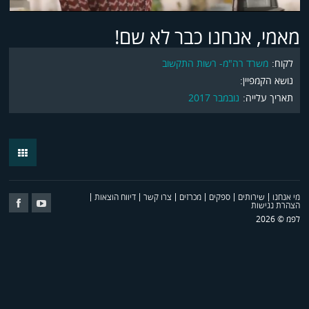
מאמי, אנחנו כבר לא שם!
לקוח:
משרד רה"מ- רשות התקשוב
נושא הקמפיין:
תאריך עלייה:
נובמבר 2017
Back
מי אנחנו
שירותים
ספקים
מכרזים
צרו קשר
דיווח הוצאות
Follow
Follow
הצהרת נגישות
Us
Us
לפמ © 2026
on
on
cebook
youtube