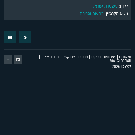
לקוח:
משטרת ישראל
נושא הקמפיין:
בריאות וסביבה
Back
Next
Post
מי אנחנו
שירותים
ספקים
מכרזים
צרו קשר
דיווח הוצאות
Follow
Follow
הצהרת נגישות
Us
Us
לפמ © 2026
on
on
cebook
youtube