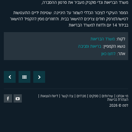
משרד הבריאות וגדי סוקניק מעביר את סרטון ההסברה,
המסר העיקרי לציבור הכללי לשמור על היגיינה: שטיפת ידיים התעטשות
לטישו/למרפק חולים צריכים להישאר בבית. ולחוזרים מסין להקפיד להישאר
בבידוד 14 יום ולדווח למשרד הבריאות
לקוח:
משרד הבריאות
נושא הקמפיין:
בריאות וסביבה
אתר:
לחצו כאן
revious
Back
Next
post
Post
מי אנחנו
שירותים
ספקים
מכרזים
צרו קשר
דיווח הוצאות
Follow
Follow
הצהרת נגישות
Us
Us
לפמ © 2026
on
on
cebook
youtube